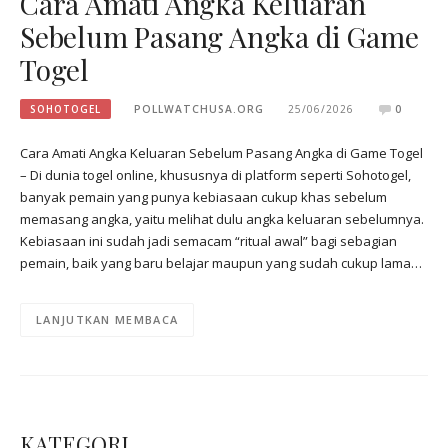
Cara Amati Angka Keluaran
Sebelum Pasang Angka di Game
Togel
SOHOTOGEL
POLLWATCHUSA.ORG
25/06/2026
0
Cara Amati Angka Keluaran Sebelum Pasang Angka di Game Togel
– Di dunia togel online, khususnya di platform seperti Sohotogel,
banyak pemain yang punya kebiasaan cukup khas sebelum
memasang angka, yaitu melihat dulu angka keluaran sebelumnya.
Kebiasaan ini sudah jadi semacam “ritual awal” bagi sebagian
pemain, baik yang baru belajar maupun yang sudah cukup lama…
LANJUTKAN MEMBACA
KATEGORI