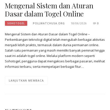
Mengenal Sistem dan Aturan
Dasar dalam Togel Online
SOHOTOGEL
POLLWATCHUSA.ORG
18/06/2026
0
Mengenal Sistem dan Aturan Dasar dalam Togel Online –
Perkembangan teknologi digital telah mengubah berbagai aktivitas
menjadi lebih praktis, termasuk dalam dunia permainan online.
Salah satu permainan yang masih memiliki banyak peminat hingga
saat ini adalah togel online. Melalui platform modern seperti
Sohotogel, pengguna dapat mengakses berbagai pasaran, melihat
informasi terbaru, serta mempelajari berbagai fitur…
LANJUTKAN MEMBACA