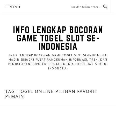
Lompat
MENU
ke
konten
INFO LENGKAP BOCORAN
GAME TOGEL SLOT SE-
INDONESIA
INFO LENGKAP BOCORAN GAME TOGEL SLOT SE-INDONESIA
HADIR SEBAGAI PUSAT RANGKUMAN INFORMASI, TREN, DAN
PEMBAHASAN POPULER SEPUTAR DUNIA TOGEL DAN SLOT DI
INDONESIA.
TAG:
TOGEL ONLINE PILIHAN FAVORIT
PEMAIN