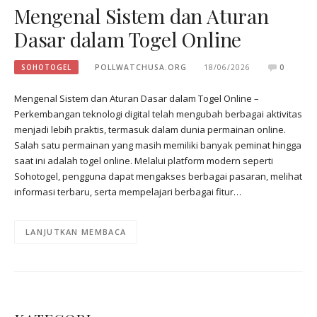
Mengenal Sistem dan Aturan
Dasar dalam Togel Online
SOHOTOGEL
POLLWATCHUSA.ORG
18/06/2026
0
Mengenal Sistem dan Aturan Dasar dalam Togel Online –
Perkembangan teknologi digital telah mengubah berbagai aktivitas
menjadi lebih praktis, termasuk dalam dunia permainan online.
Salah satu permainan yang masih memiliki banyak peminat hingga
saat ini adalah togel online. Melalui platform modern seperti
Sohotogel, pengguna dapat mengakses berbagai pasaran, melihat
informasi terbaru, serta mempelajari berbagai fitur…
LANJUTKAN MEMBACA