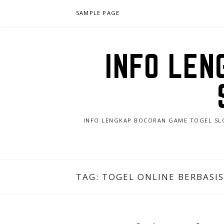
Lompat
SAMPLE PAGE
ke
konten
INFO LE
INFO LENGKAP BOCORAN GAME TOGEL SLO
TAG:
TOGEL ONLINE BERBASIS