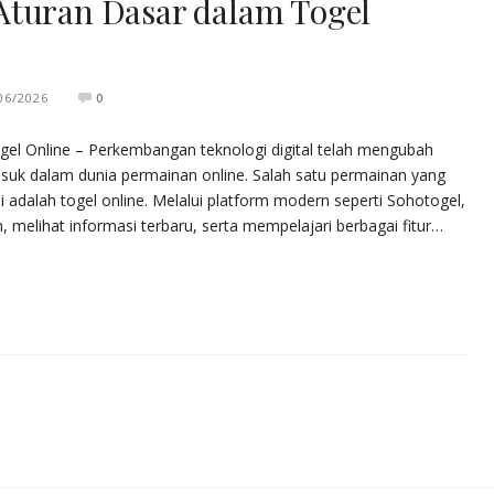
Aturan Dasar dalam Togel
06/2026
0
el Online – Perkembangan teknologi digital telah mengubah
rmasuk dalam dunia permainan online. Salah satu permainan yang
i adalah togel online. Melalui platform modern seperti Sohotogel,
melihat informasi terbaru, serta mempelajari berbagai fitur…