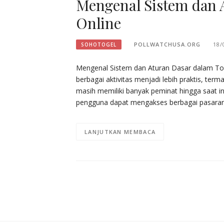
Mengenal Sistem dan 
Online
POLLWATCHUSA.ORG
18/
SOHOTOGEL
Mengenal Sistem dan Aturan Dasar dalam Tog
berbagai aktivitas menjadi lebih praktis, te
masih memiliki banyak peminat hingga saat in
pengguna dapat mengakses berbagai pasaran, 
LANJUTKAN MEMBACA