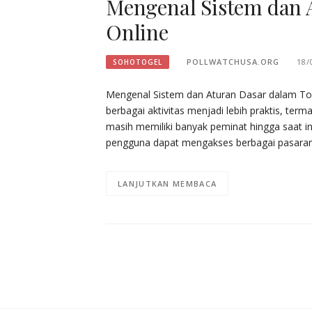
Mengenal Sistem dan 
Online
POLLWATCHUSA.ORG
18/
SOHOTOGEL
Mengenal Sistem dan Aturan Dasar dalam Tog
berbagai aktivitas menjadi lebih praktis, te
masih memiliki banyak peminat hingga saat in
pengguna dapat mengakses berbagai pasaran, 
LANJUTKAN MEMBACA