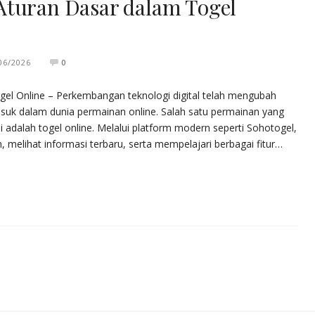
Aturan Dasar dalam Togel
06/2026
0
el Online – Perkembangan teknologi digital telah mengubah
rmasuk dalam dunia permainan online. Salah satu permainan yang
i adalah togel online. Melalui platform modern seperti Sohotogel,
melihat informasi terbaru, serta mempelajari berbagai fitur…