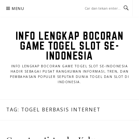
Lompat
MENU
ke
konten
INFO LENGKAP BOCORAN
GAME TOGEL SLOT SE-
INDONESIA
INFO LENGKAP BOCORAN GAME TOGEL SLOT SE-INDONESIA
HADIR SEBAGAI PUSAT RANGKUMAN INFORMASI, TREN, DAN
PEMBAHASAN POPULER SEPUTAR DUNIA TOGEL DAN SLOT DI
INDONESIA.
TAG:
TOGEL BERBASIS INTERNET