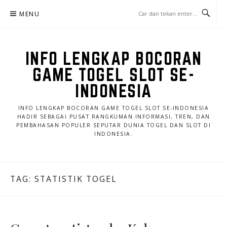
Lompat
MENU
ke
konten
INFO LENGKAP BOCORAN
GAME TOGEL SLOT SE-
INDONESIA
INFO LENGKAP BOCORAN GAME TOGEL SLOT SE-INDONESIA
HADIR SEBAGAI PUSAT RANGKUMAN INFORMASI, TREN, DAN
PEMBAHASAN POPULER SEPUTAR DUNIA TOGEL DAN SLOT DI
INDONESIA.
TAG:
STATISTIK TOGEL