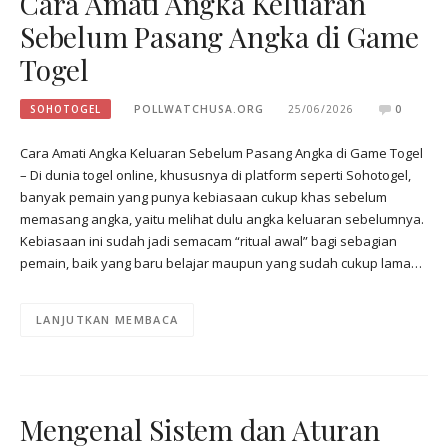
Cara Amati Angka Keluaran
Sebelum Pasang Angka di Game
Togel
SOHOTOGEL
POLLWATCHUSA.ORG
25/06/2026
0
Cara Amati Angka Keluaran Sebelum Pasang Angka di Game Togel
– Di dunia togel online, khususnya di platform seperti Sohotogel,
banyak pemain yang punya kebiasaan cukup khas sebelum
memasang angka, yaitu melihat dulu angka keluaran sebelumnya.
Kebiasaan ini sudah jadi semacam “ritual awal” bagi sebagian
pemain, baik yang baru belajar maupun yang sudah cukup lama…
LANJUTKAN MEMBACA
Mengenal Sistem dan Aturan