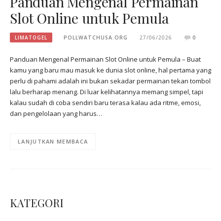
Panduan Mengenal Permainan
Slot Online untuk Pemula
LIMATOGEL
POLLWATCHUSA.ORG
27/06/2026
0
Panduan Mengenal Permainan Slot Online untuk Pemula – Buat
kamu yang baru mau masuk ke dunia slot online, hal pertama yang
perlu di pahami adalah ini bukan sekadar permainan tekan tombol
lalu berharap menang. Di luar kelihatannya memang simpel, tapi
kalau sudah di coba sendiri baru terasa kalau ada ritme, emosi,
dan pengelolaan yang harus…
LANJUTKAN MEMBACA
KATEGORI