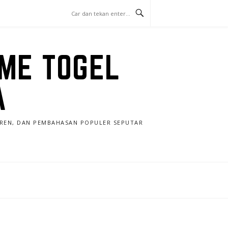
ME TOGEL
A
TREN, DAN PEMBAHASAN POPULER SEPUTAR