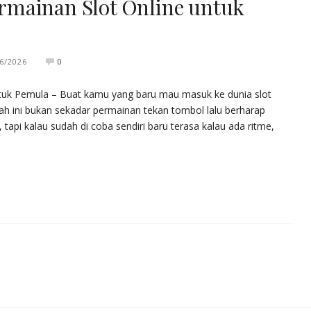
mainan Slot Online untuk
6/2026
0
tuk Pemula – Buat kamu yang baru mau masuk ke dunia slot
lah ini bukan sekadar permainan tekan tombol lalu berharap
tapi kalau sudah di coba sendiri baru terasa kalau ada ritme,