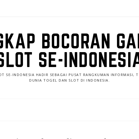
NGKAP BOCORAN GA
SLOT SE-INDONESI
T SE-INDONESIA HADIR SEBAGAI PUSAT RANGKUMAN INFORMASI, 
DUNIA TOGEL DAN SLOT DI INDONESIA.