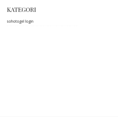
KATEGORI
sohotogel login