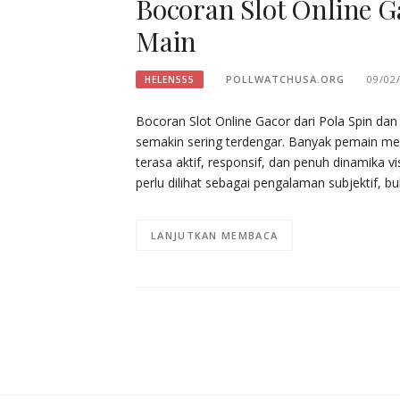
Bocoran Slot Online G
Main
POLLWATCHUSA.ORG
09/02
HELEN555
Bocoran Slot Online Gacor dari Pola Spin dan J
semakin sering terdengar. Banyak pemain 
terasa aktif, responsif, dan penuh dinamika 
perlu dilihat sebagai pengalaman subjektif, b
LANJUTKAN MEMBACA