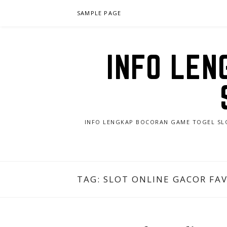
Lompat
SAMPLE PAGE
ke
konten
INFO LE
INFO LENGKAP BOCORAN GAME TOGEL SLO
TAG:
SLOT ONLINE GACOR FA