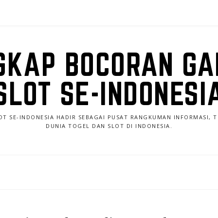
NGKAP BOCORAN GA
SLOT SE-INDONESI
T SE-INDONESIA HADIR SEBAGAI PUSAT RANGKUMAN INFORMASI, 
DUNIA TOGEL DAN SLOT DI INDONESIA.