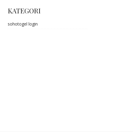
KATEGORI
sohotogel login