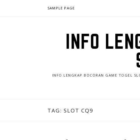
Lompat
SAMPLE PAGE
ke
konten
INFO LE
INFO LENGKAP BOCORAN GAME TOGEL SLO
TAG:
SLOT CQ9