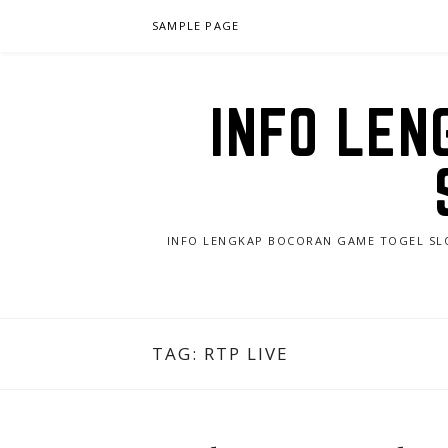
Lompat
SAMPLE PAGE
ke
konten
INFO LE
INFO LENGKAP BOCORAN GAME TOGEL SLO
TAG:
RTP LIVE