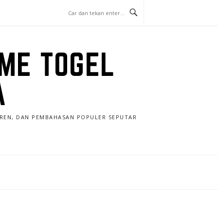
ME TOGEL
A
TREN, DAN PEMBAHASAN POPULER SEPUTAR