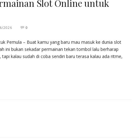
mainan Slot Online untuk
6/2026
0
tuk Pemula – Buat kamu yang baru mau masuk ke dunia slot
lah ini bukan sekadar permainan tekan tombol lalu berharap
tapi kalau sudah di coba sendiri baru terasa kalau ada ritme,