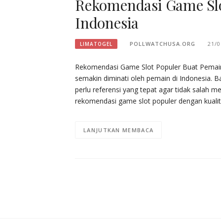
Rekomendasi Game Slo
Indonesia
POLLWATCHUSA.ORG
21/0
LIMATOGEL
Rekomendasi Game Slot Populer Buat Pemain 
semakin diminati oleh pemain di Indonesia. 
perlu referensi yang tepat agar tidak salah 
rekomendasi game slot populer dengan kualitas
LANJUTKAN MEMBACA