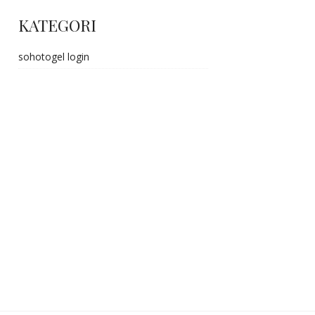
KATEGORI
sohotogel login