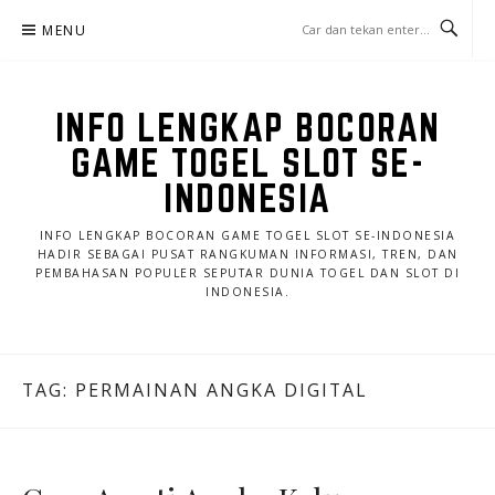
Lompat
MENU
ke
konten
INFO LENGKAP BOCORAN
GAME TOGEL SLOT SE-
INDONESIA
INFO LENGKAP BOCORAN GAME TOGEL SLOT SE-INDONESIA
HADIR SEBAGAI PUSAT RANGKUMAN INFORMASI, TREN, DAN
PEMBAHASAN POPULER SEPUTAR DUNIA TOGEL DAN SLOT DI
INDONESIA.
TAG:
PERMAINAN ANGKA DIGITAL