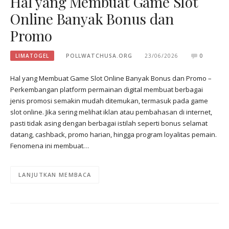
Hal yang Membuat Game Slot
Online Banyak Bonus dan
Promo
LIMATOGEL
POLLWATCHUSA.ORG
23/06/2026
0
Hal yang Membuat Game Slot Online Banyak Bonus dan Promo –
Perkembangan platform permainan digital membuat berbagai
jenis promosi semakin mudah ditemukan, termasuk pada game
slot online. Jika sering melihat iklan atau pembahasan di internet,
pasti tidak asing dengan berbagai istilah seperti bonus selamat
datang, cashback, promo harian, hingga program loyalitas pemain.
Fenomena ini membuat…
LANJUTKAN MEMBACA