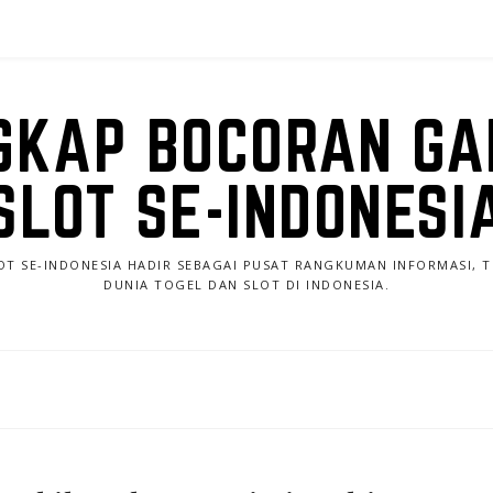
NGKAP BOCORAN GA
SLOT SE-INDONESI
T SE-INDONESIA HADIR SEBAGAI PUSAT RANGKUMAN INFORMASI, 
DUNIA TOGEL DAN SLOT DI INDONESIA.