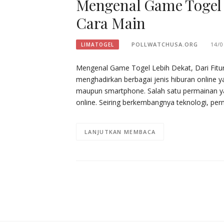
Mengenal Game Togel L
Cara Main
POLLWATCHUSA.ORG
14/0
LIMATOGEL
Mengenal Game Togel Lebih Dekat, Dari Fitur
menghadirkan berbagai jenis hiburan online 
maupun smartphone. Salah satu permainan y
online. Seiring berkembangnya teknologi, per
LANJUTKAN MEMBACA