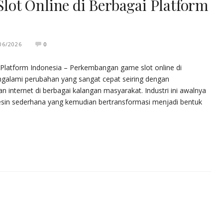
ot Online di Berbagai Platform
06/2026
0
Platform Indonesia – Perkembangan game slot online di
ngalami perubahan yang sangat cepat seiring dengan
 internet di berbagai kalangan masyarakat. Industri ini awalnya
esin sederhana yang kemudian bertransformasi menjadi bentuk