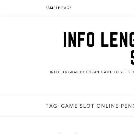
Lompat
SAMPLE PAGE
ke
konten
INFO LE
INFO LENGKAP BOCORAN GAME TOGEL SLO
TAG:
GAME SLOT ONLINE PEN