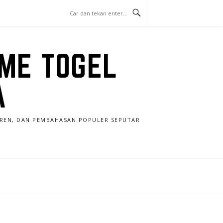
ME TOGEL
A
TREN, DAN PEMBAHASAN POPULER SEPUTAR