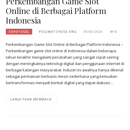
Perkembangan Game Slot
Online di Berbagai Platform
Indonesia
SOHOTOGEL
POLLWATCHUSA.ORG
09/06/2026
0
Perkembangan Game Slot Online di Berbagai Platform Indonesia –
Perkembangan game slot online di Indonesia dalam beberapa
tahun terakhir mengalami perubahan yang sangat cepat seiring
dengan meningkatnya teknologi digital dan penggunaan internet di
berbagai kalangan masyarakat. Industri ini awalnya hanya dikenal
sebagai permainan berbasis mesin sederhana yang kemudian
bertransformasi menjadi bentuk digital yang dapat diakses…
LANJUTKAN MEMBACA