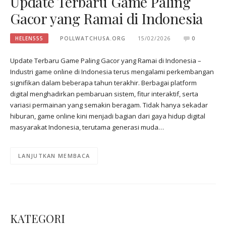
Update Terbaru Game Paling
Gacor yang Ramai di Indonesia
HELEN555
POLLWATCHUSA.ORG
15/02/2026
0
Update Terbaru Game Paling Gacor yang Ramai di Indonesia –
Industri game online di Indonesia terus mengalami perkembangan
signifikan dalam beberapa tahun terakhir. Berbagai platform
digital menghadirkan pembaruan sistem, fitur interaktif, serta
variasi permainan yang semakin beragam. Tidak hanya sekadar
hiburan, game online kini menjadi bagian dari gaya hidup digital
masyarakat Indonesia, terutama generasi muda…
LANJUTKAN MEMBACA
KATEGORI