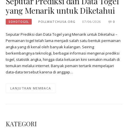
Seputar Prediksi dan Data Togel
yang Menarik untuk Diketahui
SOHOTOGEL
POLLWATCHUSA.ORG
07/06/2026
0
Seputar Prediksi dan Data Togel yang Menarik untuk Diketahui –
Permainan togel telah lama menjadi salah satu bentuk permainan
angka yang di kenal oleh banyak kalangan. Seiring
berkembangnya teknologi, berbagai informasi mengenai prediksi
togel, statistik angka, hingga data keluaran kini semakin mudah di
temukan melalui internet. Banyak pemain tertarik mempelajari
data-data tersebut karena di anggap…
LANJUTKAN MEMBACA
KATEGORI