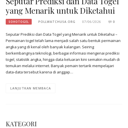
Seputar Prediksi dan Data Togel
yang Menarik untuk Diketahui
SOHOTOGEL
POLLWATCHUSA.ORG
07/06/2026
0
Seputar Prediksi dan Data Togel yang Menarik untuk Diketahui –
Permainan togel telah lama menjadi salah satu bentuk permainan
angka yang di kenal oleh banyak kalangan. Seiring
berkembangnya teknologi, berbagai informasi mengenai prediksi
togel, statistik angka, hingga data keluaran kini semakin mudah di
temukan melalui internet. Banyak pemain tertarik mempelajari
data-data tersebut karena di anggap…
LANJUTKAN MEMBACA
KATEGORI