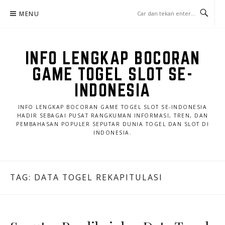
Lompat
MENU
ke
konten
INFO LENGKAP BOCORAN
GAME TOGEL SLOT SE-
INDONESIA
INFO LENGKAP BOCORAN GAME TOGEL SLOT SE-INDONESIA
HADIR SEBAGAI PUSAT RANGKUMAN INFORMASI, TREN, DAN
PEMBAHASAN POPULER SEPUTAR DUNIA TOGEL DAN SLOT DI
INDONESIA.
TAG:
DATA TOGEL REKAPITULASI