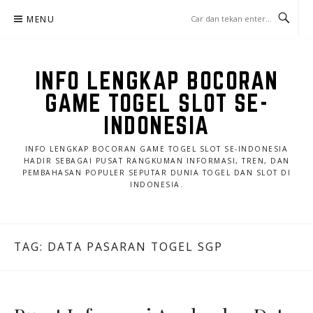
Lompat
MENU
ke
konten
INFO LENGKAP BOCORAN
GAME TOGEL SLOT SE-
INDONESIA
INFO LENGKAP BOCORAN GAME TOGEL SLOT SE-INDONESIA
HADIR SEBAGAI PUSAT RANGKUMAN INFORMASI, TREN, DAN
PEMBAHASAN POPULER SEPUTAR DUNIA TOGEL DAN SLOT DI
INDONESIA.
TAG:
DATA PASARAN TOGEL SGP