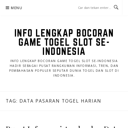
Lompat
MENU
ke
konten
INFO LENGKAP BOCORAN
GAME TOGEL SLOT SE-
INDONESIA
INFO LENGKAP BOCORAN GAME TOGEL SLOT SE-INDONESIA
HADIR SEBAGAI PUSAT RANGKUMAN INFORMASI, TREN, DAN
PEMBAHASAN POPULER SEPUTAR DUNIA TOGEL DAN SLOT DI
INDONESIA.
TAG:
DATA PASARAN TOGEL HARIAN