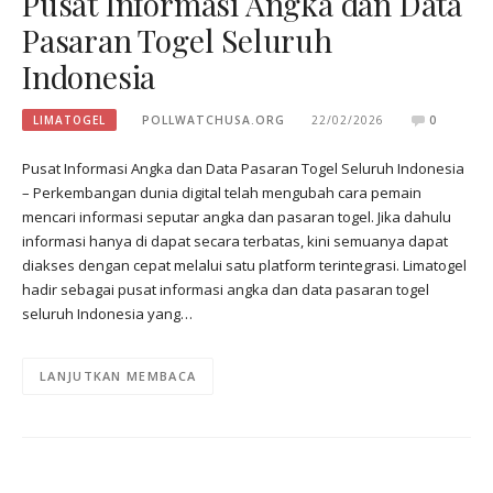
Pusat Informasi Angka dan Data
Pasaran Togel Seluruh
Indonesia
LIMATOGEL
POLLWATCHUSA.ORG
22/02/2026
0
Pusat Informasi Angka dan Data Pasaran Togel Seluruh Indonesia
– Perkembangan dunia digital telah mengubah cara pemain
mencari informasi seputar angka dan pasaran togel. Jika dahulu
informasi hanya di dapat secara terbatas, kini semuanya dapat
diakses dengan cepat melalui satu platform terintegrasi. Limatogel
hadir sebagai pusat informasi angka dan data pasaran togel
seluruh Indonesia yang…
LANJUTKAN MEMBACA